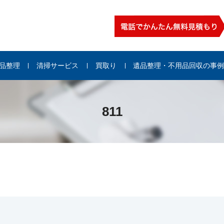
品整理
清掃サービス
買取り
遺品整理・不用品回収の事
811