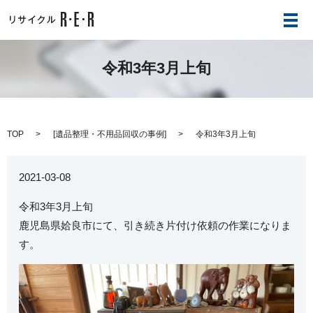
メ
令和3年3月上旬
TOP
[
遺品整理・不用品回収の事例
]
令和3年3月上旬
2021-03-08
令和3年3月上旬
鹿児島県姶良市にて、引き続き片付け依頼の作業になりま
す。