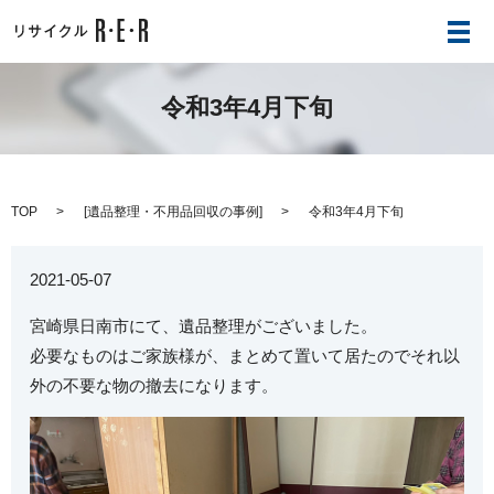
メ
令和3年4月下旬
TOP
[
遺品整理・不用品回収の事例
]
令和3年4月下旬
2021-05-07
宮崎県日南市にて、遺品整理がございました。
必要なものはご家族様が、まとめて置いて居たのでそれ以
外の不要な物の撤去になります。