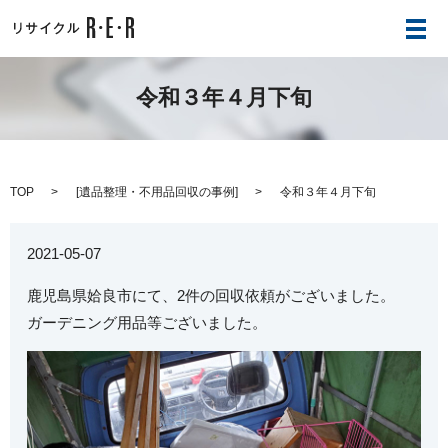
メ
令和３年４月下旬
TOP
[
遺品整理・不用品回収の事例
]
令和３年４月下旬
2021-05-07
鹿児島県姶良市にて、2件の回収依頼がございました。
ガーデニング用品等ございました。