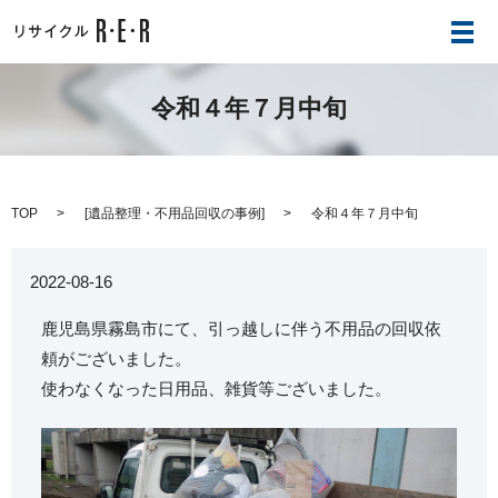
メ
令和４年７月中旬
TOP
[
遺品整理・不用品回収の事例
]
令和４年７月中旬
2022-08-16
鹿児島県霧島市にて、引っ越しに伴う不用品の回収依
頼がございました。
使わなくなった日用品、雑貨等ございました。