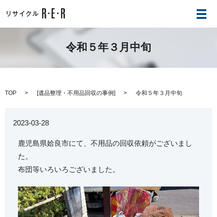
メ
令和５年３月中旬
TOP
[
遺品整理・不用品回収の事例
]
令和５年３月中旬
2023-03-28
鹿児島県姶良市にて、不用品の回収依頼がございまし
た。
布団等いろいろございました。