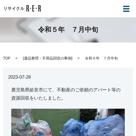
メ
令和５年 ７月中旬
TOP
[
遺品整理・不用品回収の事例
]
令和５年 ７月中旬
2023-07-28
鹿児島県姶良市にて、不動産のご依頼のアパート等の
資源回収をいたしました。