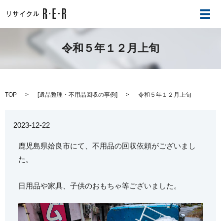
メ
令和５年１２月上旬
TOP
[
遺品整理・不用品回収の事例
]
令和５年１２月上旬
2023-12-22
鹿児島県姶良市にて、不用品の回収依頼がございまし
た。
日用品や家具、子供のおもちゃ等ございました。