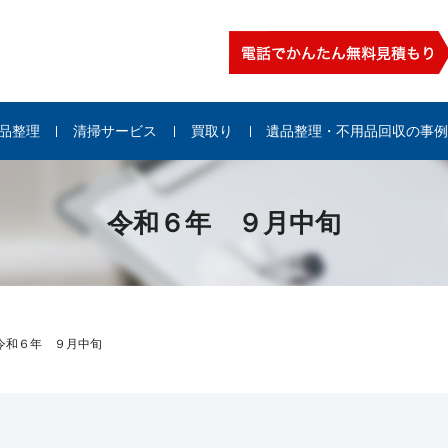
品整理
清掃サービス
買取り
遺品整理・不用品回収の事
令和６年 ９月中旬
令和６年 ９月中旬