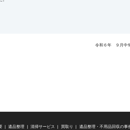
令和６年 ９月中
要
遺品整理
清掃サービス
買取り
遺品整理・不用品回収の事