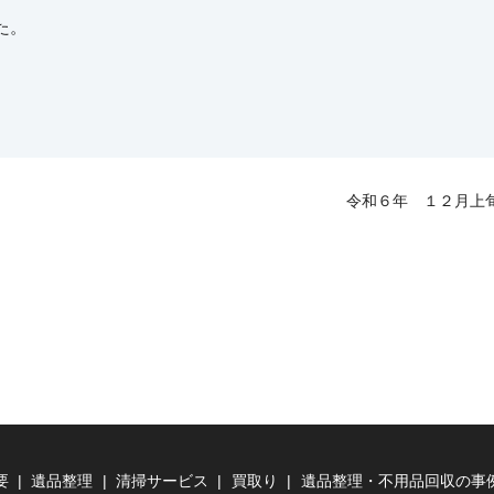
た。
令和６年 １２月上
要
遺品整理
清掃サービス
買取り
遺品整理・不用品回収の事