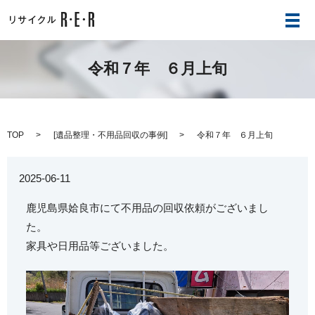
メ
令和７年 ６月上旬
TOP
[
遺品整理・不用品回収の事例
]
令和７年 ６月上旬
2025-06-11
鹿児島県姶良市にて不用品の回収依頼がございまし
た。
家具や日用品等ございました。