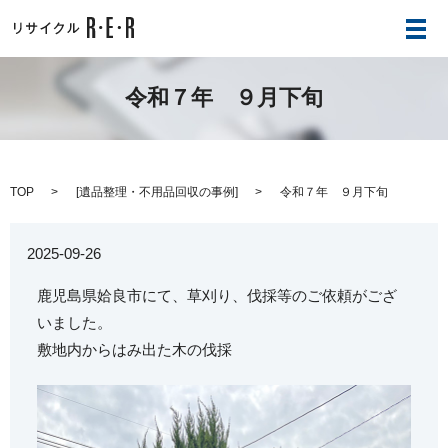
メ
令和７年 ９月下旬
TOP
[
遺品整理・不用品回収の事例
]
令和７年 ９月下旬
2025-09-26
鹿児島県姶良市にて、草刈り、伐採等のご依頼がござ
いました。
敷地内からはみ出た木の伐採