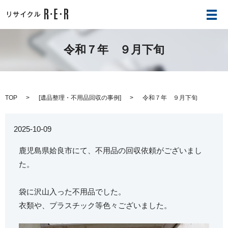
メ
令和７年 ９月下旬
TOP
[
遺品整理・不用品回収の事例
]
令和７年 ９月下旬
2025-10-09
鹿児島県姶良市にて、不用品の回収依頼がございまし
た。
袋に沢山入った不用品でした。
衣類や、プラスチック等色々ございました。