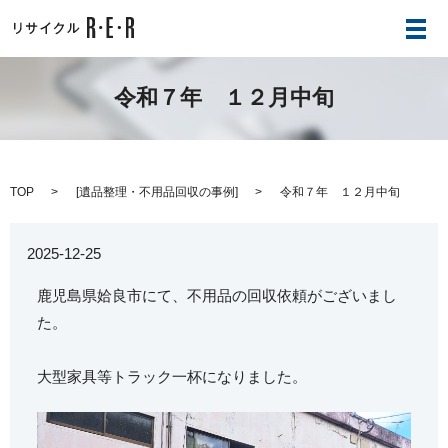
メ
令和７年 １２月中旬
TOP
[
遺品整理・不用品回収の事例
]
令和７年 １２月中旬
2025-12-25
鹿児島県姶良市にて、不用品の回収依頼がございまし
た。
大型家具等トラック一杯になりました。