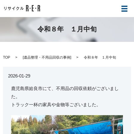
メ
令和８年 １月中旬
TOP
[
遺品整理・不用品回収の事例
]
令和８年 １月中旬
2026-01-29
鹿児島県姶良市にて、不用品の回収依頼がございまし
た。
トラック一杯の家具や金物等ございました。