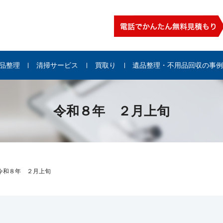
品整理
清掃サービス
買取り
遺品整理・不用品回収の事
令和８年 ２月上旬
令和８年 ２月上旬