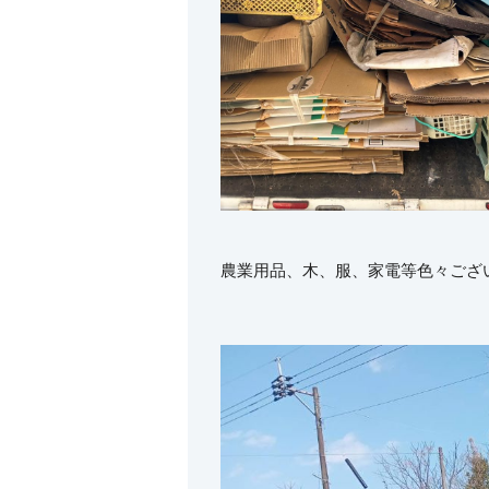
農業用品、木、服、家電等色々ござ