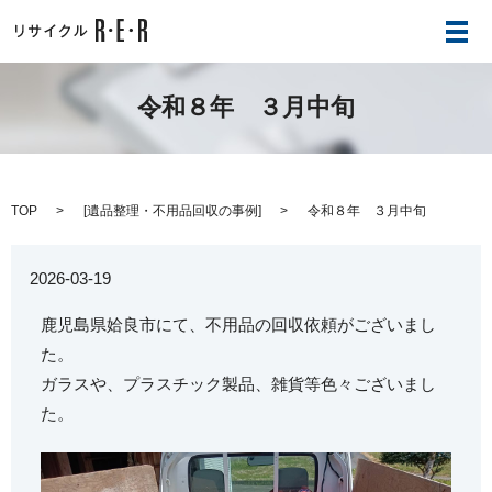
メ
令和８年 ３月中旬
TOP
[
遺品整理・不用品回収の事例
]
令和８年 ３月中旬
2026-03-19
鹿児島県姶良市にて、不用品の回収依頼がございまし
た。
ガラスや、プラスチック製品、雑貨等色々ございまし
た。