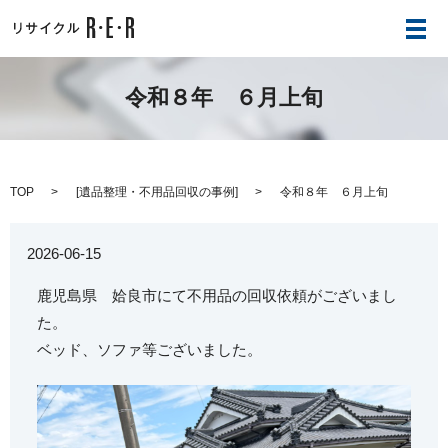
メ
令和８年 ６月上旬
TOP
[
遺品整理・不用品回収の事例
]
令和８年 ６月上旬
2026-06-15
鹿児島県 姶良市にて不用品の回収依頼がございまし
た。
ベッド、ソファ等ございました。