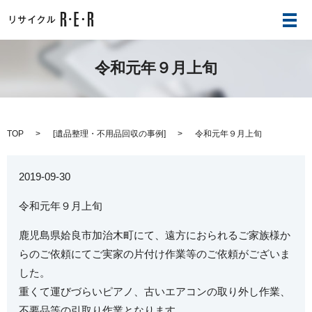
メ
令和元年９月上旬
TOP
[
遺品整理・不用品回収の事例
]
令和元年９月上旬
2019-09-30
令和元年９月上旬
鹿児島県姶良市加治木町にて、遠方におられるご家族様か
らのご依頼にてご実家の片付け作業等のご依頼がございま
した。
重くて運びづらいピアノ、古いエアコンの取り外し作業、
不要品等の引取り作業となります。